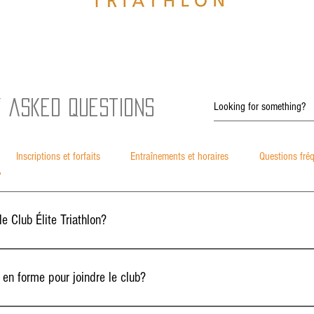
y asked questions
Inscriptions et forfaits
Entraînements et horaires
Questions fré
le Club Élite Triathlon?
lon s’adresse aux adultes et aux ados du secondaire, de tous les niveaux. Que vou
n retour en forme ou un podium, nos programmes sont adaptés à votre réalité.
e en forme pour joindre le club?