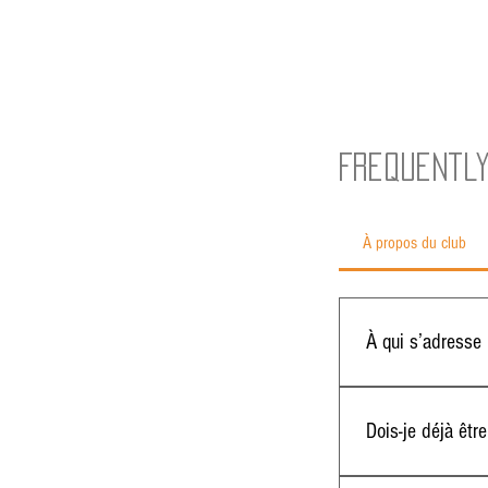
Frequentl
À propos du club
À qui s’adresse 
Le Club Élite Triath
premier triathlon, u
Dois-je déjà êtr